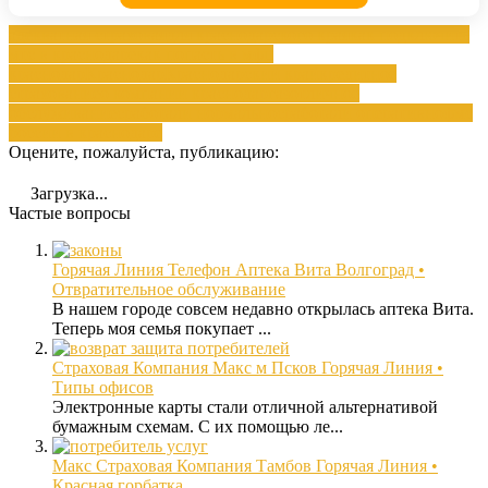
адекватная страховая
для краснодарского края
как подключить
мтс в краснодаре
как попасть в мфц
краснодар
Краснодар
Краснодарский край
кредитное
страхование
о компании краснодаргаз
отличное
обслуживание
сработали нормально
сработали оперативно
фмс
россии в краснодаре
Оцените, пожалуйста, публикацию:
Загрузка...
Частые вопросы
Горячая Линия Телефон Аптека Вита Волгоград •
Отвратительное обслуживание
В нашем городе совсем недавно открылась аптека Вита.
Теперь моя семья покупает ...
Страховая Компания Макс м Псков Горячая Линия •
Типы офисов
Электронные карты стали отличной альтернативой
бумажным схемам. С их помощью ле...
Макс Страховая Компания Тамбов Горячая Линия •
Красная горбатка