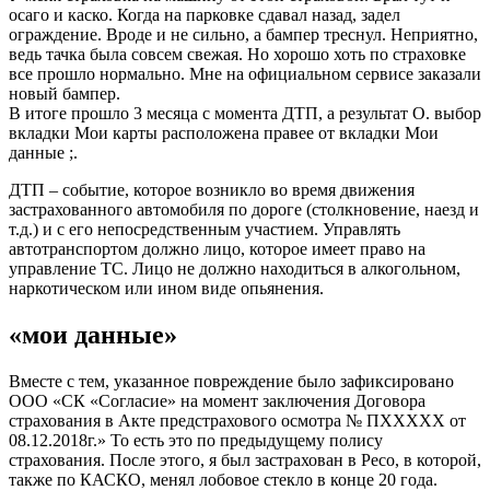
осаго и каско. Когда на парковке сдавал назад, задел
ограждение. Вроде и не сильно, а бампер треснул. Неприятно,
ведь тачка была совсем свежая. Но хорошо хоть по страховке
все прошло нормально. Мне на официальном сервисе заказали
новый бампер.
В итоге прошло 3 месяца с момента ДТП, а результат О. выбор
вкладки Мои карты расположена правее от вкладки Мои
данные ;.
ДТП – событие, которое возникло во время движения
застрахованного автомобиля по дороге (столкновение, наезд и
т.д.) и с его непосредственным участием. Управлять
автотранспортом должно лицо, которое имеет право на
управление ТС. Лицо не должно находиться в алкогольном,
наркотическом или ином виде опьянения.
«мои данные»
Вместе с тем, указанное повреждение было зафиксировано
ООО «СК «Согласие» на момент заключения Договора
страхования в Акте предстрахового осмотра № ПХХХХХ от
08.12.2018г.» То есть это по предыдущему полису
страхования. После этого, я был застрахован в Ресо, в которой,
также по КАСКО, менял лобовое стекло в конце 20 года.