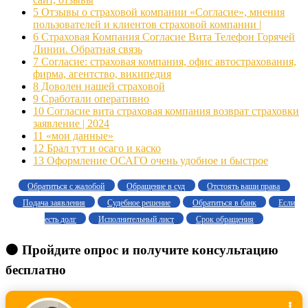
5
Отзывы о страховой компании «Согласие», мнения
пользователей и клиентов страховой компании |
6
Страховая Компания Согласие Вита Телефон Горячей
Линии. Обратная связь
7
Согласие: страховая компания, офис автострахования,
фирма, агентство, википедия
8
Доволен нашей страховой
9
Сработали оперативно
10
Согласие вита страховая компания возврат страховки
заявление | 2024
11
«мои данные»
12
Брал тут и осаго и каско
13
Оформление ОСАГО очень удобное и быстрое
Обратиться с жалобой
Обращение в суд
Отстоять ваши права
Подача заявления
Судебное решение
Обратиться в банк
Если
есть долг
Исполнительный лист
Срок обращения
🟠 Пройдите опрос и получите консультацию
бесплатно