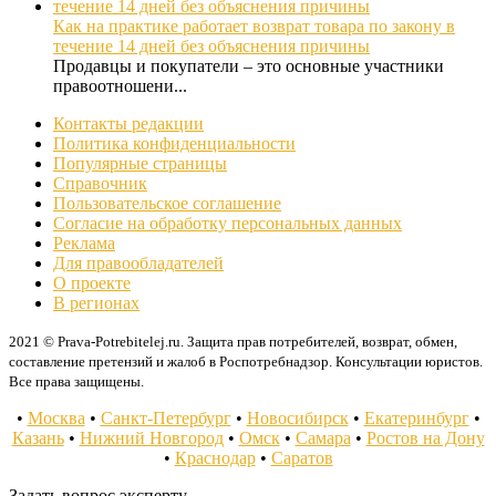
Как на практике работает возврат товара по закону в
течение 14 дней без объяснения причины
Продавцы и покупатели – это основные участники
правоотношени...
Контакты редакции
Политика конфиденциальности
Популярные страницы
Справочник
Пользовательское соглашение
Согласие на обработку персональных данных
Реклама
Для правообладателей
О проекте
В регионах
2021 © Prava-Potrebitelej.ru. Защита прав потребителей, возврат, обмен,
составление претензий и жалоб в Роспотребнадзор. Консультации юристов.
Все права защищены.
•
Москва
•
Санкт-Петербург
•
Новосибирск
•
Екатеринбург
•
Казань
•
Нижний Новгород
•
Омск
•
Самара
•
Ростов на Дону
•
Краснодар
•
Саратов
Задать вопрос эксперту