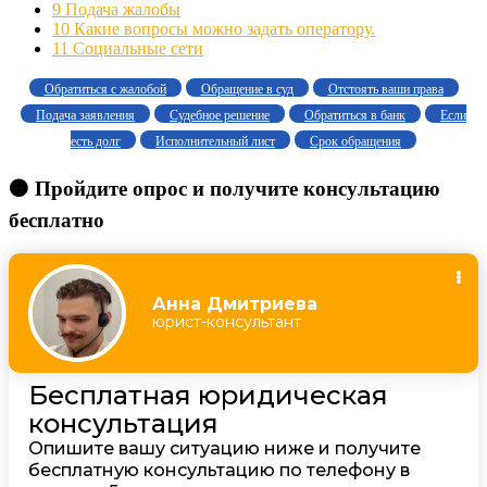
9
Подача жалобы
10
Какие вопросы можно задать оператору.
11
Социальные сети
Обратиться с жалобой
Обращение в суд
Отстоять ваши права
Подача заявления
Судебное решение
Обратиться в банк
Если
есть долг
Исполнительный лист
Срок обращения
🟠 Пройдите опрос и получите консультацию
бесплатно