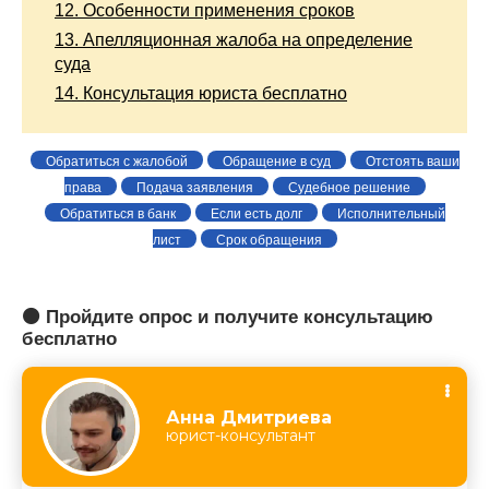
12.
Особенности применения сроков
13.
Апелляционная жалоба на определение
суда
14.
Консультация юриста бесплатно
Обратиться с жалобой
Обращение в суд
Отстоять ваши
права
Подача заявления
Судебное решение
Обратиться в банк
Если есть долг
Исполнительный
лист
Срок обращения
🟠 Пройдите опрос и получите консультацию
бесплатно