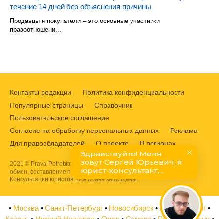
течение 14 дней без объяснения причины
Продавцы и покупатели – это основные участники
правоотношени...
Контакты редакции
Политика конфиденциальности
Популярные страницы
Справочник
Пользовательское соглашение
Согласие на обработку персональных данных
Реклама
Для правообладателей
О проекте
В регионах
2021 © Prava-Potrebitelej.ru. Защита прав потребителей, возврат,
обмен, составление претензий и жалоб в Роспотребнадзор.
Консультации юристов. Все права защищены.
•
Москва
•
Санкт-Петербург
•
Новосибирск
•
Екатеринбург
•
Казань
•
Нижний Новгород
•
Омск
•
Самара
•
Ростов на Дону
•