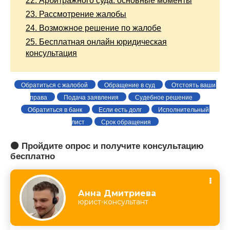
22.
Арбитражного суда: основные моменты
23.
Рассмотрение жалобы
24.
Возможное решение по жалобе
25.
Бесплатная онлайн юридическая
консультация
Обратиться с жалобой
Обращение в суд
Отстоять ваши
права
Подача заявления
Судебное решение
Обратиться в банк
Если есть долг
Исполнительный
лист
Срок обращения
🟠 Пройдите опрос и получите консультацию
бесплатно