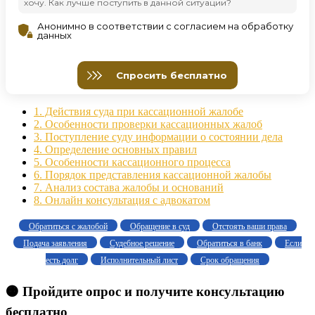
1.
Действия суда при кассационной жалобе
2.
Особенности проверки кассационных жалоб
3.
Поступление суду информации о состоянии дела
4.
Определение основных правил
5.
Особенности кассационного процесса
6.
Порядок представления кассационной жалобы
7.
Анализ состава жалобы и оснований
8.
Онлайн консультация с адвокатом
Обратиться с жалобой
Обращение в суд
Отстоять ваши права
Подача заявления
Судебное решение
Обратиться в банк
Если
есть долг
Исполнительный лист
Срок обращения
🟠 Пройдите опрос и получите консультацию
бесплатно