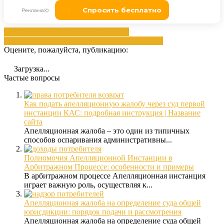
апелляционная
Жалоба
Необходимые
решение
отправкой
подачей
решением
сторонам
Оцените, пожалуйста, публикацию:
Загрузка...
Частые вопросы
Как подать апелляционную жалобу через суд первой
инстанции КАС: подробная инструкция | Название
сайта
Апелляционная жалоба – это один из типичных
способов оспаривания административны...
Полномочия Апелляционной Инстанции в
Арбитражном Процессе: особенности и примеры
В арбитражном процессе Апелляционная инстанция
играет важную роль, осуществляя к...
Апелляционная жалоба на определение суда общей
юрисдикции: порядок подачи и рассмотрения
Апелляционная жалоба на определение суда общей