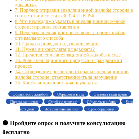
доработку
7.
Порядок отправки апелляционной жалобы стороне в
соответствии со статьей 324 ГПК РФ
8.
Что необходимо указать в апелляционной жалобе
стороне: правила составления
9.
Передача апелляционной жалобы стороне: выбор
оптимального способа
10.
Сроки и порядок подачи апелляции
11.
Нужна ли консультация адвоката?
12.
Представление апелляционной жалобы в суде
13.
Роль апелляционного процесса и гражданский
процесс
14.
Соблюдение сроков при отправке апелляционной
жалобы стороне: ответственность за нарушение
15.
Консультация юриста-консультанта
Обратиться с жалобой
Обращение в суд
Отстоять ваши права
Подача заявления
Судебное решение
Обратиться в банк
Если
есть долг
Исполнительный лист
Срок обращения
🟠 Пройдите опрос и получите консультацию
бесплатно