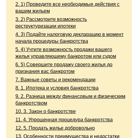
2.
1) Проведите все необходимые действия с
вашим жильем
3.
2) Рассмотрите возможность
реструктуризации ипотеки
4.
3) Подайте налоговую декларацию в момент
начала процедуры банкротства
5.
4) Учтите возможность продажи вашего
жилья управляющему банкротом или судом
6.
5) Совершите продажу своего жилья до
признания вас банкротом
7.
Важные советы и рекомендации
8.
1. Ипотека и условия банкротства
9.
2. Разница между финансовым и физическим
банкротством
10.
3. Закон о банкротстве
11.
4. Упрощенная процедура банкротства
12.
5. Продать жилье добровольно
13.
Особенности преимущества и недостатки