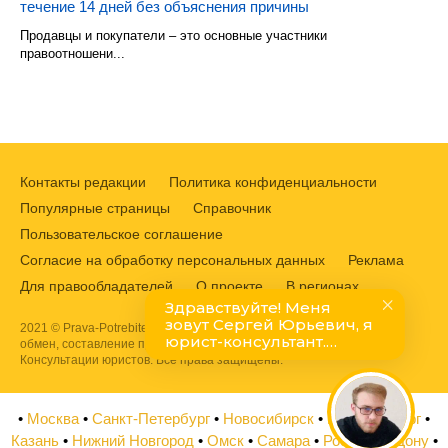
течение 14 дней без объяснения причины
Продавцы и покупатели – это основные участники
правоотношени...
Контакты редакции
Политика конфиденциальности
Популярные страницы
Справочник
Пользовательское соглашение
Согласие на обработку персональных данных
Реклама
Для правообладателей
О проекте
В регионах
2021 © Prava-Potrebitelej.ru. Защита прав потребителей, возврат,
обмен, составление претензий и жалоб в Роспотребнадзор.
Консультации юристов. Все права защищены.
•
Москва
•
Санкт-Петербург
•
Новосибирск
•
Екатеринбург
•
Казань
•
Нижний Новгород
•
Омск
•
Самара
•
Ростов на Дону
•