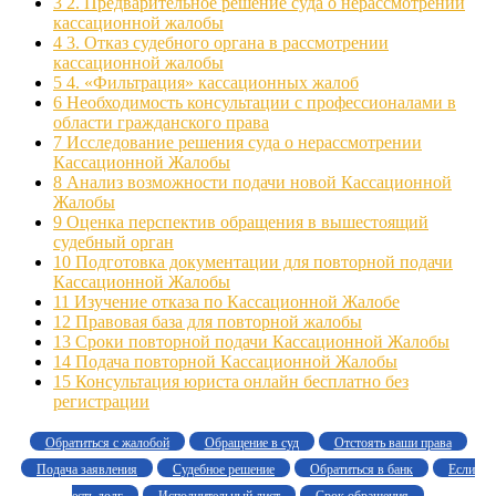
3
2. Предварительное решение суда о нерассмотрении
кассационной жалобы
4
3. Отказ судебного органа в рассмотрении
кассационной жалобы
5
4. «Фильтрация» кассационных жалоб
6
Необходимость консультации с профессионалами в
области гражданского права
7
Исследование решения суда о нерассмотрении
Кассационной Жалобы
8
Анализ возможности подачи новой Кассационной
Жалобы
9
Оценка перспектив обращения в вышестоящий
судебный орган
10
Подготовка документации для повторной подачи
Кассационной Жалобы
11
Изучение отказа по Кассационной Жалобе
12
Правовая база для повторной жалобы
13
Сроки повторной подачи Кассационной Жалобы
14
Подача повторной Кассационной Жалобы
15
Консультация юриста онлайн бесплатно без
регистрации
Обратиться с жалобой
Обращение в суд
Отстоять ваши права
Подача заявления
Судебное решение
Обратиться в банк
Если