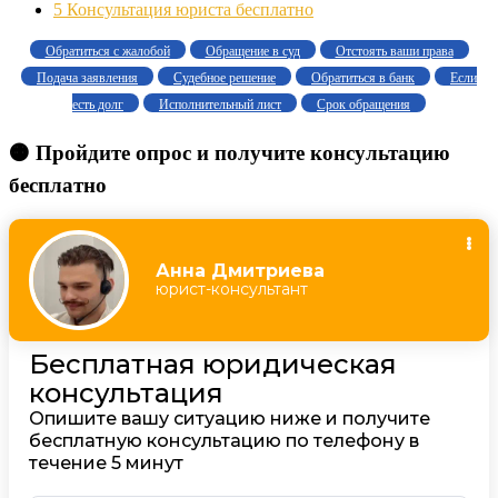
5
Консультация юриста бесплатно
Обратиться с жалобой
Обращение в суд
Отстоять ваши права
Подача заявления
Судебное решение
Обратиться в банк
Если
есть долг
Исполнительный лист
Срок обращения
🟠 Пройдите опрос и получите консультацию
бесплатно