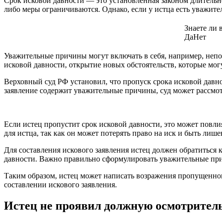
Срок исковой давности — это установленная законом длительнос
либо меры ограничиваются. Однако, если у истца есть уважите
Знаете ли 
Да
Нет
Уважительные причины могут включать в себя, например, неп
исковой давности, открытие новых обстоятельств, которые могу
Верховный суд РФ установил, что пропуск срока исковой давно
заявление содержит уважительные причины, суд может рассмот
Если истец пропустит срок исковой давности, это может повли
для истца, так как он может потерять право на иск и быть лиш
Для составления искового заявления истец должен обратиться
давности. Важно правильно сформулировать уважительные прич
Таким образом, истец может написать возражения пропущенно
составлении искового заявления.
Истец не проявил должную осмотрител