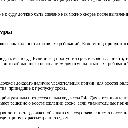
ие к суду должно быть сделано как можно скорее после выявлен
дуры
ют сроки давности исковых требований. Если истец пропустил с
 подать иск в суд. Если истец пропустил срок исковой давности,
а исковой давности основанием для отмены исковых требований
должен доказать наличие уважительных причин для восстановлен
тва, приведшие к пропуску срока.
 арбитражным процессуальным кодексом РФ. Для восстановления 
имает решение о восстановлении срока, если уважительные при
авности, истец должен обращаться в суд с заявлением о восста
будет принят к рассмотрению судом.