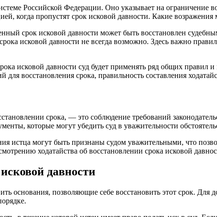
системе Российской Федерации. Оно указывает на ограничение в
цией, когда пропустят срок исковой давности. Какие возражения 
енный срок исковой давности может быть восстановлен судебным
рока исковой давности не всегда возможно. Здесь важно правиль
срока исковой давности суд будет применять ряд общих правил 
 для восстановления срока, правильность составления ходатайст
восстановлении срока, — это соблюдение требований законодател
менты, которые могут убедить суд в уважительности обстоятель
ения истца могут быть признаны судом уважительными, что позв
ссмотрению ходатайства об восстановлении срока исковой давно
 исковой давности
вить основания, позволяющие себе восстановить этот срок. Для
порядке.