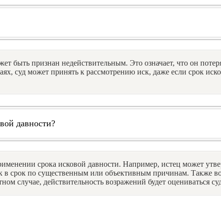
ожет быть признан недействительным. Это означает, что он потер
х, суд может принять к рассмотрению иск, даже если срок исков
овой давности?
именении срока исковой давности. Например, истец может утвер
к в срок по существенным или объективным причинам. Также в
етном случае, действительность возражений будет оцениваться су