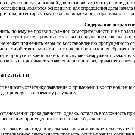
в случае пропуска исковой давности, является отсутствие дол
и соглашения, являются основными для определения даты начала 
ричины, по которым ему не было возможности правильно и свое
Содержание возражени
нить, почему не проявил должной осмотрительности и не подал 
ск следует рассматривать несмотря на нарушение срока давност
ц не может применить меры по восстановлению пропущенного срок
ивными обстоятельствами, а не наклонностью к пренебрежению 
ить пропуск исковой давности в случае обнаружения уважитель
правильно принимается заявление или приказ, применение кот
зательств
я написать ответчику заявление о применении восстановления с
гда приводят к желаемому результату.
сстановлении срока давности, однако, осталась возможность пр
е основания пропущенного срока исковой давности.
, исключительно индивидуальным в каждом конкретном случае.
 Определенная длительность процесса, общие правила обращения