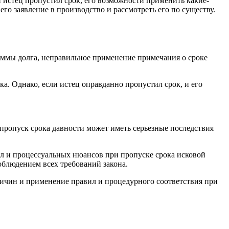
и истец пропустил срок, его возможности применить какие-
го заявление в производство и рассмотреть его по существу.
уммы долга, неправильное применение примечания о сроке
а. Однако, если истец оправданно пропустил срок, и его
 пропуск срока давности может иметь серьезные последствия
ил и процессуальных нюансов при пропуске срока исковой
облюдением всех требований закона.
ричин и применение правил и процедурного соответствия при