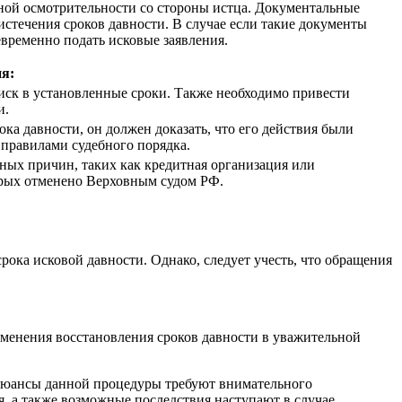
жной осмотрительности со стороны истца. Документальные
истечения сроков давности. В случае если такие документы
временно подать исковые заявления.
я:
иск в установленные сроки. Также необходимо привести
и.
а давности, он должен доказать, что его действия были
правилами судебного порядка.
ных причин, таких как кредитная организация или
орых отменено Верховным судом РФ.
рока исковой давности. Однако, следует учесть, что обращения
именения восстановления сроков давности в уважительной
 Нюансы данной процедуры требуют внимательного
, а также возможные последствия наступают в случае