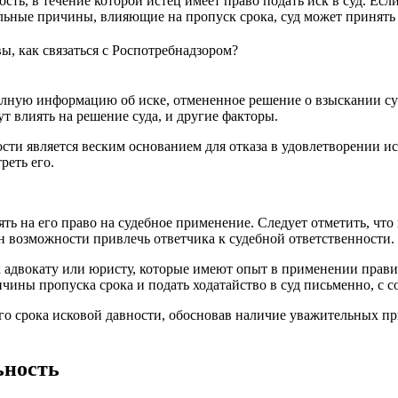
ть, в течение которой истец имеет право подать иск в суд. Есл
льные причины, влияющие на пропуск срока, суд может принять е
вы, как связаться с Роспотребнадзором?
олную информацию об иске, отмененное решение о взыскании с
т влиять на решение суда, и другие факторы.
сти является веским основанием для отказа в удовлетворении иск
реть его.
ять на его право на судебное применение. Следует отметить, что
ен возможности привлечь ответчика к судебной ответственности.
 к адвокату или юристу, которые имеют опыт в применении прав
ины пропуска срока и подать ходатайство в суд письменно, с с
го срока исковой давности, обосновав наличие уважительных п
ьность