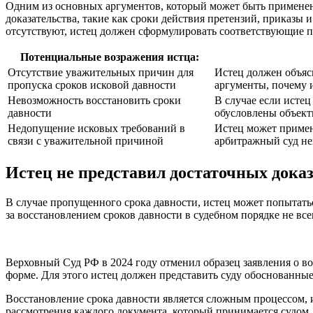
Одним из основных аргументов, который может быть применен 
доказательства, такие как сроки действия претензий, приказы 
отсутствуют, истец должен сформулировать соответствующие п
Потенциальные возражения истца:
Отсутствие уважительных причин для
Истец должен объяс
пропуска сроков исковой давности
аргументы, почему и
Невозможность восстановить сроки
В случае если исте
давности
обусловлены объект
Недопущение исковых требований в
Истец может примен
связи с уважительной причиной
арбитражный суд не
Истец не представил достаточных дока
В случае пропущенного срока давности, истец может попытатьс
за восстановлением сроков давности в судебном порядке не все
Верховный Суд РФ в 2024 году отменил образец заявления о во
форме. Для этого истец должен представить суду обоснованны
Восстановление срока давности является сложным процессом
рассмотрения каждого документа, который принимается судом.