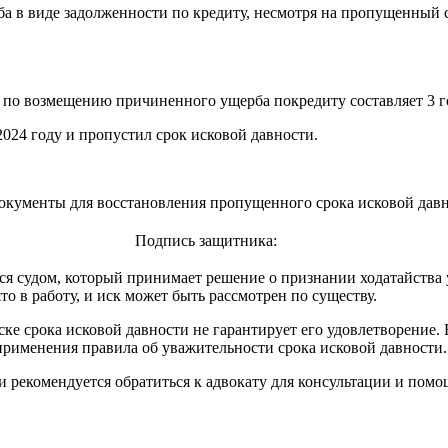
а в виде задолженности по кредиту, несмотря на пропущенный с
ть по возмещению причиненного ущерба покредиту составляет 3 г
 2024 году и пропустил срок исковой давности.
документы для восстановления пропущенного срока исковой давн
Подпись защитника:
ся судом, который принимает решение о признании ходатайства 
о в работу, и иск может быть рассмотрен по существу.
ске срока исковой давности не гарантирует его удовлетворение.
 применения правила об уважительности срока исковой давности.
и рекомендуется обратиться к адвокату для консультации и помо