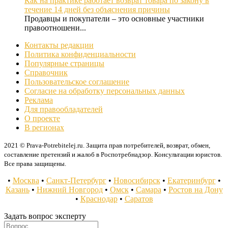
Как на практике работает возврат товара по закону в
течение 14 дней без объяснения причины
Продавцы и покупатели – это основные участники
правоотношени...
Контакты редакции
Политика конфиденциальности
Популярные страницы
Справочник
Пользовательское соглашение
Согласие на обработку персональных данных
Реклама
Для правообладателей
О проекте
В регионах
2021 © Prava-Potrebitelej.ru. Защита прав потребителей, возврат, обмен,
составление претензий и жалоб в Роспотребнадзор. Консультации юристов.
Все права защищены.
•
Москва
•
Санкт-Петербург
•
Новосибирск
•
Екатеринбург
•
Казань
•
Нижний Новгород
•
Омск
•
Самара
•
Ростов на Дону
•
Краснодар
•
Саратов
Задать вопрос эксперту