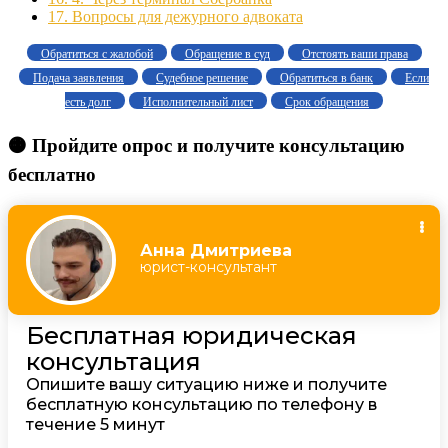
17.
Вопросы для дежурного адвоката
Обратиться с жалобой
Обращение в суд
Отстоять ваши права
Подача заявления
Судебное решение
Обратиться в банк
Если
есть долг
Исполнительный лист
Срок обращения
🟠 Пройдите опрос и получите консультацию
бесплатно