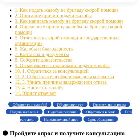
1.
Как подать жалобу на бригаду скорой помощи
2.
Описание причин подачи жалобы
3.
Как написать жалобу на бригаду скорой помощи
4.
Определите причину жалобы на бригаду скорой
помощи
5.
Отчетность скорой помощи и государственные
организации
6.
Жалобы и благодарность
7.
Контакты и документы
8.
Соберите доказательства
9.
Ознакомьтесь с правилами подачи жалобы
10.
1. Обратиться за консультацией
11.
2. Собрать все необходимые доказательства
12.
3. Узнать причины задержки или отказа
13.
4. Написать жалобу
14.
Юрист отвечает
Обратиться с жалобой
Обращение в суд
Отстоять ваши права
Подача заявления
Судебное решение
Обратиться в банк
Если
есть долг
Исполнительный лист
Срок обращения
🟠 Пройдите опрос и получите консультацию