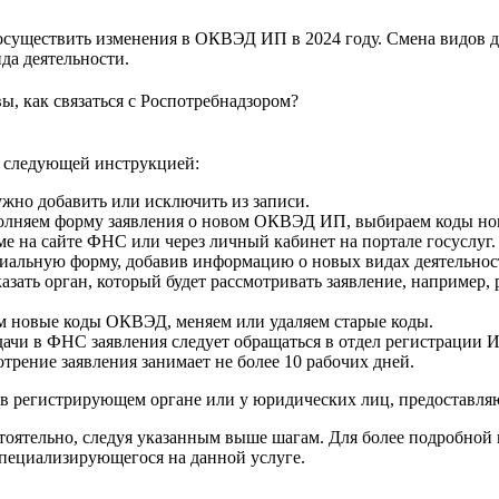
 осуществить изменения в ОКВЭД ИП в 2024 году. Смена видов д
да деятельности.
вы, как связаться с Роспотребнадзором?
 следующей инструкцией:
жно добавить или исключить из записи.
полняем форму заявления о новом ОКВЭД ИП, выбираем коды нов
е на сайте ФНС или через личный кабинет на портале госуслуг.
ециальную форму, добавив информацию о новых видах деятельн
азать орган, который будет рассмотривать заявление, например
ем новые коды ОКВЭД, меняем или удаляем старые коды.
дачи в ФНС заявления следует обращаться в отдел регистрации 
рение заявления занимает не более 10 рабочих дней.
 регистрирующем органе или у юридических лиц, предоставля
тоятельно, следуя указанным выше шагам. Для более подробн
специализирующегося на данной услуге.