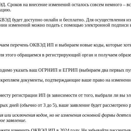
ЭД. Сроков на внесение изменений осталось совсем немного – в
кцию.
 ОКВЭД будет доступно онлайн и бесплатно. Для осуществления 
сении изменений можно подать с помощью электронной подписи ил
учаем перечень ОКВЭД ИП и выбираем новые коды, которые хоти
я этого обращаемся в регистрирующий орган и получаем образец
одимо указать ваш ОГРНИП и ЕГРИП (выбираем два первых пунк
рикрепляем документы, подтверждающие ваше право на изменен
есту регистрации ИП (в зависимости от того, выбрали ли вы эл
ых дней (обычно от 3 до 5), ваше заявление будет рассмотрен
 или исключения кодов, но не изменения основной формы деятел
е заявление.
ете изменить ОКВЭД ИП в 2024 году. Не забывайте рассчитывать