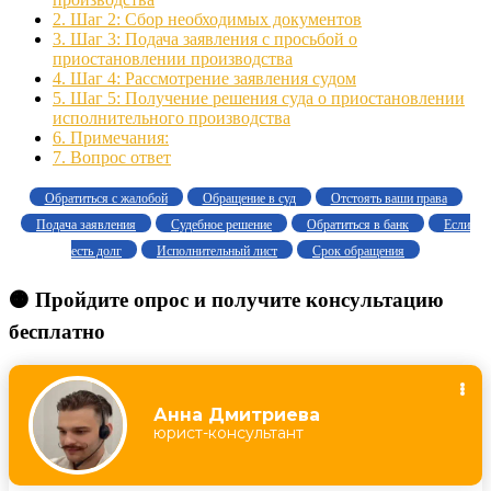
2.
Шаг 2: Сбор необходимых документов
3.
Шаг 3: Подача заявления с просьбой о
приостановлении производства
4.
Шаг 4: Рассмотрение заявления судом
5.
Шаг 5: Получение решения суда о приостановлении
исполнительного производства
6.
Примечания:
7.
Вопрос ответ
Обратиться с жалобой
Обращение в суд
Отстоять ваши права
Подача заявления
Судебное решение
Обратиться в банк
Если
есть долг
Исполнительный лист
Срок обращения
🟠 Пройдите опрос и получите консультацию
бесплатно