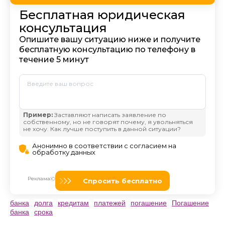
банка
долга
кредитам
платежей
погашение
Погашение
банка
срока