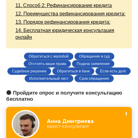
11.
Способ 2: Рефинансирование кредита
12.
Преимущества рефинансирования кредита:
13.
Порядок рефинансирования кредита:
14.
Бесплатная юридическая консультация
онлайн
Обратиться с жалобой
Обращение в суд
Отстоять ваши права
Подача заявления
Судебное решение
Обратиться в банк
Если есть долг
Исполнительный лист
Срок обращения
🟠 Пройдите опрос и получите консультацию
бесплатно