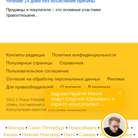
течение 14 дней без объяснения причины
Продавцы и покупатели – это основные участники
правоотношени...
Контакты редакции
Политика конфиденциальности
Популярные страницы
Справочник
Пользовательское соглашение
Согласие на обработку персональных данных
Реклама
Для правообладателей
О проекте
В регионах
2021 © Prava-Potrebitelej.ru. Защита прав потребителей, возврат,
обмен, составление претензий и жалоб в Роспотребнадзор.
Консультации юристов. Все права защищены.
•
Москва
•
Санкт-Петербург
•
Новосибирск
•
Екатеринбург
•
Казань
•
Нижний Новгород
•
Омск
•
Самара
•
Ростов на Дону
•