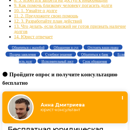
8.
5. Избегать запрета на доступ к информации
9.
Как помочь близкому человеку погасить долги
10.
1. Узнайте о долге
11.
2. Предложите свою помощь
12.
3. Разработайте план действий
13.
Что делать, если близкий не готов признать наличие
долгов
14.
Юрист отвечает
Обратиться с жалобой
Обращение в суд
Отстоять ваши права
Подача заявления
Судебное решение
Обратиться в банк
Если
есть долг
Исполнительный лист
Срок обращения
🟠 Пройдите опрос и получите консультацию
бесплатно