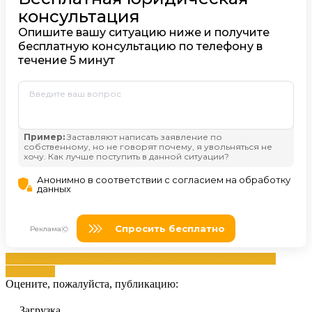
близкие
ваш
долгами
кредитное
помочь
узнать
Финансовая
человеком
Оцените, пожалуйста, публикацию:
Загрузка...