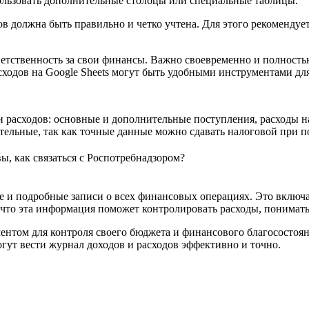
ользовать дополнительные столбцы или специальные таблицы.
ов должна быть правильно и четко учтена. Для этого рекомендуе
етственность за свои финансы. Важно своевременно и полностью
ходов на Google Sheets могут быть удобными инструментами для
и расходов: основные и дополнительные поступления, расходы на
ельные, так как точные данные можно сдавать налоговой при по
вы, как связаться с Роспотребнадзором?
е и подробные записи о всех финансовых операциях. Это включа
 что эта информация поможет контролировать расходы, понимать, 
ентом для контроля своего бюджета и финансового благосостоя
гут вести журнал доходов и расходов эффективно и точно.