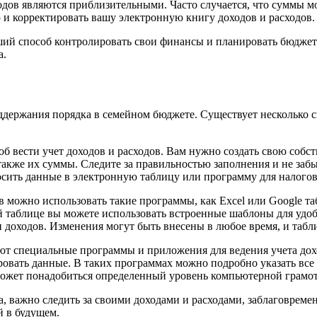
одов являются приблизительными. Часто случается, что суммы м
и корректировать вашу электронную книгу доходов и расходов.
оший способ контролировать свои финансы и планировать бюджет
а.
ддержания порядка в семейном бюджете. Существует несколько с
б вести учет доходов и расходов. Вам нужно создать свою соб
 также их суммы. Следите за правильностью заполнения и не заб
осить данные в электронную таблицу или программу для налогов
в можно использовать такие программы, как Excel или Google т
 таблице вы можете использовать встроенные шаблоны для удоб
 доходов. Изменения могут быть внесены в любое время, и табли
т специальные программы и приложения для ведения учета дохо
овать данные. В таких программах можно подробно указать все 
может понадобиться определенный уровень компьютерной грамотн
, важно следить за своими доходами и расходами, заблаговреме
й в будущем.