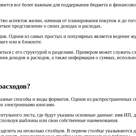
овится все более важным для поддержания бюджета и финансовой
тво аспектов жизни, начиная от планирования покупок и до того
ткое представление о своих доходах и расходах.
дов. Одним из самых простых и популярных является ведение жу
аге или в блокноте.
иться с его структурой и разделами. Примером может служить с
вания доходов и расходов, а также информация о суммах, испол
расходов?
разные способы и виды форматов. Одним из распространенных спо
ли электронными книгами.
итульного листа, где будут указаны основные данные: имя ИП, д
 используя шаблоны или свои собственные наименования.
зделить на несколько столбцов. В первом столбце указываются д