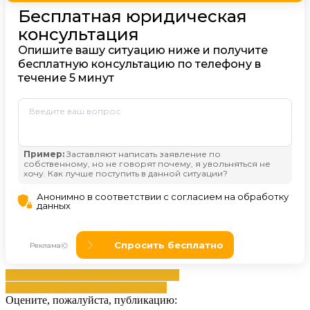
взысканием
выиграть
Доказательства
есть
права
приставов
решением
Суд
Оцените, пожалуйста, публикацию: