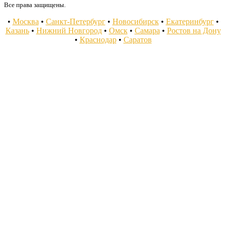
Все права защищены.
•
Москва
•
Санкт-Петербург
•
Новосибирск
•
Екатеринбург
•
Казань
•
Нижний Новгород
•
Омск
•
Самара
•
Ростов на Дону
•
Краснодар
•
Саратов