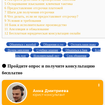
5
Оспаривание взыскания: ключевая тактика
6
Предоставление отсрочки платежей
7
Шаги для получения отсрочки
8
Что делать, если не предоставляют отсрочку?
9
Условия и требования
10
Банк и исполнительное производство
11
Апелляция и обжалование
12
Бесплатная юридическая консультация онлайн
Обратиться с жалобой
Обращение в суд
Отстоять ваши права
Подача заявления
Судебное решение
Обратиться в банк
Если
есть долг
Исполнительный лист
Срок обращения
🟠 Пройдите опрос и получите консультацию
бесплатно