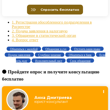
1.
Регистрация обособленного подразделения в
Росреестре
2.
Подача заявления в налоговую
3.
Обращение в статистический орган
4.
Вопрос ответ
Обратиться с жалобой
Обращение в суд
Отстоять ваши права
Подача заявления
Судебное решение
Обратиться в банк
Если
есть долг
Исполнительный лист
Срок обращения
🟠 Пройдите опрос и получите консультацию
бесплатно