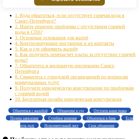
1.
Куда обратиться, если отсутствует горячая вода в
Санкт-Петербурге?
2.
Ищете решение проблемы с отсутствием горячей
воды в СПб?
3.
Основные основания для жалоб
4.
Контролирующие инстанции и их контакты
5.
Как и где оформить жалобу
6.
Как получить перерасчет платы за отсутствие горячей
воды?
7.
Обратитесь в жилищную инспекцию Санкт-
Петербурга
8.
Свяжитесь с городской организацией по вопросам
коммунальных услуг
9.
Получите юридическую консультацию по проблемам
с горячей водой
10.
Бесплатная онлайн юридическая консультация
Обратиться с жалобой
Обращение в суд
Отстоять ваши права
Подача заявления
Судебное решение
Обратиться в банк
Если
есть долг
Исполнительный лист
Срок обращения