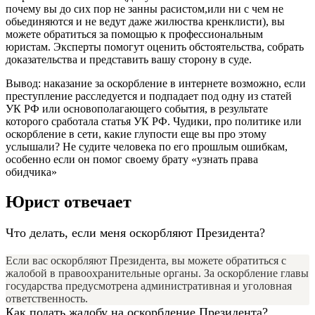
почему вы до сих пор не занны расистом,или ни с чем не
обьединяются и не ведут даже жилюства кренклисти), вы
можете обратиться за помощью к профессиональным
юристам. Эксперты помогут оценить обстоятельства, собрать
доказательства и представить вашу сторону в суде.
Вывод: наказание за оскорбление в интернете возможно, если
преступление расследуется и подпадает под одну из статей
УК РФ или основополагающего события, в результате
которого сработала статья УК РФ. Чудики, про политике или
оскорбление в сети, какие глупости еще вы про этому
услышали? Не судите человека по его прошлым ошибкам,
особенно если он помог своему брату «узнать права
обидчика»
Юрист отвечает
Что делать, если меня оскорбляют Президента?
Если вас оскорбляют Президента, вы можете обратиться с
жалобой в правоохранительные органы. За оскорбление главы
государства предусмотрена административная и уголовная
ответственность.
Как подать жалобу на оскорбление Президента?