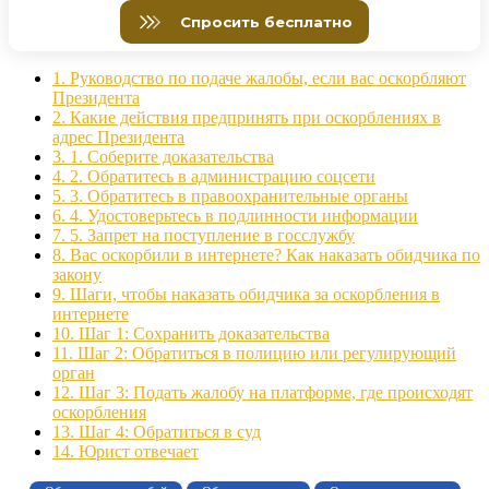
1.
Руководство по подаче жалобы, если вас оскорбляют
Президента
2.
Какие действия предпринять при оскорблениях в
адрес Президента
3.
1. Соберите доказательства
4.
2. Обратитесь в администрацию соцсети
5.
3. Обратитесь в правоохранительные органы
6.
4. Удостоверьтесь в подлинности информации
7.
5. Запрет на поступление в госслужбу
8.
Вас оскорбили в интернете? Как наказать обидчика по
закону
9.
Шаги, чтобы наказать обидчика за оскорбления в
интернете
10.
Шаг 1: Сохранить доказательства
11.
Шаг 2: Обратиться в полицию или регулирующий
орган
12.
Шаг 3: Подать жалобу на платформе, где происходят
оскорбления
13.
Шаг 4: Обратиться в суд
14.
Юрист отвечает