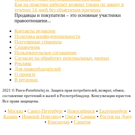
Как на практике работает возврат товара по закону в
течение 14 дней без объяснения причины
Продавцы и покупатели – это основные участники
правоотношени...
Контакты редакции
Политика конфиденциальности
Популярные страницы
Справочник
Пользовательское соглашение
Согласие на обработку персональных данных
Реклама
Для правообладателей
О проекте
В регионах
2021 © Prava-Potrebitelej.ru. Защита прав потребителей, возврат, обмен,
составление претензий и жалоб в Роспотребнадзор. Консультации юристов.
Все права защищены.
•
Москва
•
Санкт-Петербург
•
Новосибирск
•
Екатеринбург
•
Казань
•
Нижний Новгород
•
Омск
•
Самара
•
Ростов на Дону
•
Краснодар
•
Саратов