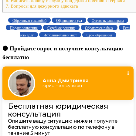
6.
Написать жалобу в службу поддержки почтового сервиса
7.
Вопросы для дежурного адвоката
Обратиться с жалобой
Обращение в суд
Отстоять ваши права
Подача заявления
Судебное решение
Обратиться в банк
Если
есть долг
Исполнительный лист
Срок обращения
🟠 Пройдите опрос и получите консультацию
бесплатно