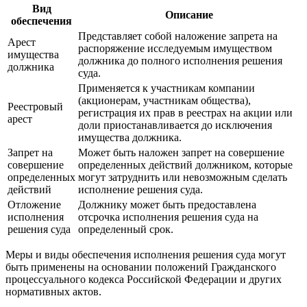
Вид
Описание
обеспечения
Представляет собой наложение запрета на
Арест
распоряжение исследуемым имуществом
имущества
должника до полного исполнения решения
должника
суда.
Применяется к участникам компании
(акционерам, участникам общества),
Реестровый
регистрация их прав в реестрах на акции или
арест
доли приостанавливается до исключения
имущества должника.
Запрет на
Может быть наложен запрет на совершение
совершение
определенных действий должником, которые
определенных
могут затруднить или невозможным сделать
действий
исполнение решения суда.
Отложение
Должнику может быть предоставлена
исполнения
отсрочка исполнения решения суда на
решения суда
определенный срок.
Меры и виды обеспечения исполнения решения суда могут
быть применены на основании положений Гражданского
процессуального кодекса Российской Федерации и других
нормативных актов.