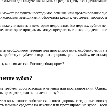
Обычно для получения заемных средств требуется предоставить
 можете получить необходимое лечение или протезирование зубо
 банковскими заемщикам и оформлять кредит, что делает процесс
также учитывать и некоторые недостатки. Во-первых, зубное леч
же, некоторые программы могут предлагать только определенны
чить необходимое лечение или протезирование, особенно если у 
роблему с зубами, сохранить здоровье рта и улыбку, не отклад
вы, как связаться с Роспотребнадзором?
чение зубов?
е требуют дорогостоящего лечения или протезирования. Однако 
ь приходят кредиты на лечение зубов.
ся возможность заботиться о своем здоровье и здоровье своих зу
ь заемные средства на лечение или протезирование зубов. Посл