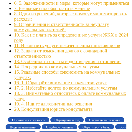
6.
5. Задолженности и меры, которые могут применяться
7.
Реальные способы платить меньше
8.
Одни из решений, которые помогут минимизировать
расходы:
9.
Ограничения и ответственность за неуплату
коммунальных платежей:
10.
Как не платить за определенные услуги ЖКХ в 2024
году
11.
Исключить услуги некачественных поставщиков
12.
Защита от взыскания долгов с солидарной
ответственностью
13.
Особенности оплаты водоотведения и отопления
14.
Посредник по коммунальным услугам
15.
Реальные способы сэкономить на коммунальных
услугах:
16.
1. Обращайте внимание на качество услуг
17.
2. Избегайте долгов по коммунальным услугам
18.
3. Внимательно относитесь к оплате коммунальных
услуг
19.
4. Ищите альтернативные решения
20.
Консультация юриста-консультанта
Обратиться с жалобой
Обращение в суд
Отстоять ваши права
Подача заявления
Судебное решение
Обратиться в банк
Если