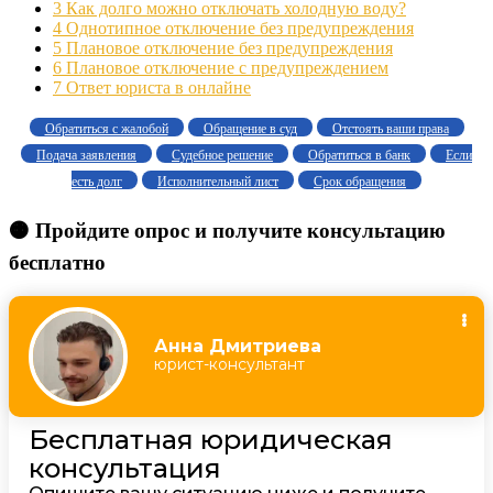
3
Как долго можно отключать холодную воду?
4
Однотипное отключение без предупреждения
5
Плановое отключение без предупреждения
6
Плановое отключение с предупреждением
7
Ответ юриста в онлайне
Обратиться с жалобой
Обращение в суд
Отстоять ваши права
Подача заявления
Судебное решение
Обратиться в банк
Если
есть долг
Исполнительный лист
Срок обращения
🟠 Пройдите опрос и получите консультацию
бесплатно