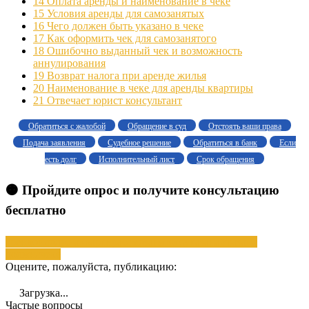
14
Оплата аренды и наименование в чеке
15
Условия аренды для самозанятых
16
Чего должен быть указано в чеке
17
Как оформить чек для самозанятого
18
Ошибочно выданный чек и возможность
аннулирования
19
Возврат налога при аренде жилья
20
Наименование в чеке для аренды квартиры
21
Отвечает юрист консультант
Обратиться с жалобой
Обращение в суд
Отстоять ваши права
Подача заявления
Судебное решение
Обратиться в банк
Если
есть долг
Исполнительный лист
Срок обращения
🟠 Пройдите опрос и получите консультацию
бесплатно
арендой
должна
квартира
самозанятого
указана
Указана
должна
чеке
Оцените, пожалуйста, публикацию:
Загрузка...
Частые вопросы