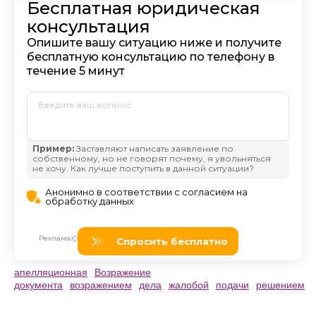
апелляционная
Возражение
документа
возражением
дела
жалобой
подачи
решением