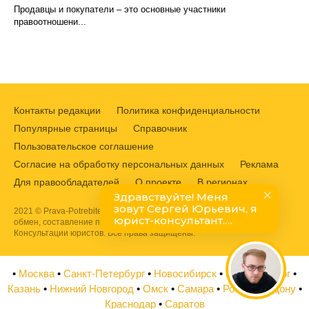
Продавцы и покупатели – это основные участники
правоотношени...
Контакты редакции
Политика конфиденциальности
Популярные страницы
Справочник
Пользовательское соглашение
Согласие на обработку персональных данных
Реклама
Для правообладателей
О проекте
В регионах
2021 © Prava-Potrebitelej.ru. Защита прав потребителей, возврат,
обмен, составление претензий и жалоб в Роспотребнадзор.
Консультации юристов. Все права защищены.
•
Москва
•
Санкт-Петербург
•
Новосибирск
•
Екатеринбург
•
Казань
•
Нижний Новгород
•
Омск
•
Самара
•
Ростов на Дону
•
Краснодар
•
Саратов