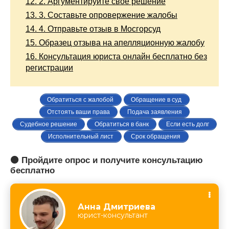
12.
2. Аргументируйте свое решение
13.
3. Составьте опровержение жалобы
14.
4. Отправьте отзыв в Мосгорсуд
15.
Образец отзыва на апелляционную жалобу
16.
Консультация юриста онлайн бесплатно без
регистрации
Обратиться с жалобой
Обращение в суд
Отстоять ваши права
Подача заявления
Судебное решение
Обратиться в банк
Если есть долг
Исполнительный лист
Срок обращения
🟠 Пройдите опрос и получите консультацию
бесплатно