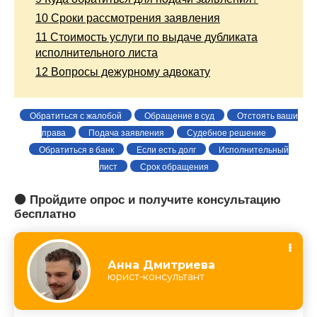
10
Сроки рассмотрения заявления
11
Стоимость услуги по выдаче дубликата
исполнительного листа
12
Вопросы дежурному адвокату
Обратиться с жалобой
Обращение в суд
Отстоять ваши
права
Подача заявления
Судебное решение
Обратиться в банк
Если есть долг
Исполнительный
лист
Срок обращения
🟠 Пройдите опрос и получите консультацию
бесплатно