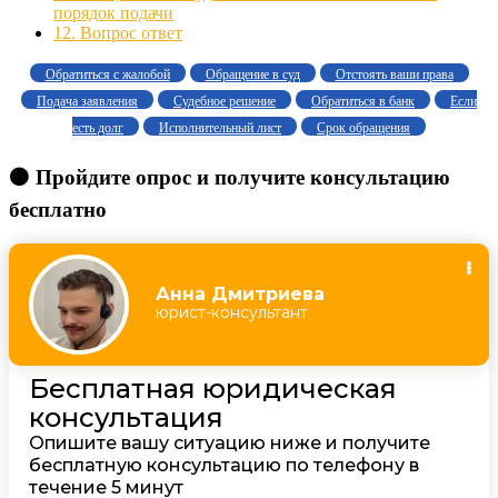
порядок подачи
12.
Вопрос ответ
Обратиться с жалобой
Обращение в суд
Отстоять ваши права
Подача заявления
Судебное решение
Обратиться в банк
Если
есть долг
Исполнительный лист
Срок обращения
🟠 Пройдите опрос и получите консультацию
бесплатно