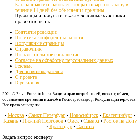
Как на практике работает возврат товара по закону в
течение 14 дней без объяснения причины
Продавцы и покупатели – это основные участники
правоотношени...
Контакты редакции
Политика конфиденциальности
Популярные страницы
Справочник
Пользовательское соглашение
Согласие на обработку персональных данных
Реклама
Для правообладателей
О проекте
В регионах
2021 © Prava-Potrebitelej.ru. Защита прав потребителей, возврат, обмен,
составление претензий и жалоб в Роспотребнадзор. Консультации юристов.
Все права защищены.
•
Москва
•
Санкт-Петербург
•
Новосибирск
•
Екатеринбург
•
Казань
•
Нижний Новгород
•
Омск
•
Самара
•
Ростов на Дону
•
Краснодар
•
Саратов
Задать вопрос эксперту