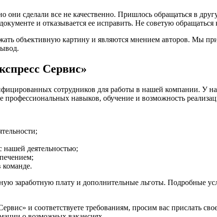
о они сделали все не качественно. Пришлось обращаться в дру
кументе и отказывается ее исправить. Не советую обращаться 
жать объективную картину и являются мнением авторов. Мы при
вывод.
кспресс Сервис»
ифицированных сотрудников для работы в нашей компании. У на
ие профессиональных навыков, обучение и возможность реализац
ятельности;
 с нашей деятельностью;
печением;
 команде.
ную заработную плату и дополнительные льготы. Подробные усл
рвис» и соответствуете требованиям, просим вас прислать свое
мации о возможных вакансиях.