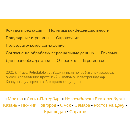
Контакты редакции
Политика конфиденциальности
Популярные страницы
Справочник
Пользовательское соглашение
Согласие на обработку персональных данных
Реклама
Для правообладателей
О проекте
В регионах
2021 © Prava-Potrebitelej.ru. Защита прав потребителей, возврат,
обмен, составление претензий и жалоб в Роспотребнадзор.
Консультации юристов. Все права защищены.
•
Москва
•
Санкт-Петербург
•
Новосибирск
•
Екатеринбург
•
Казань
•
Нижний Новгород
•
Омск
•
Самара
•
Ростов на Дону
•
Краснодар
•
Саратов