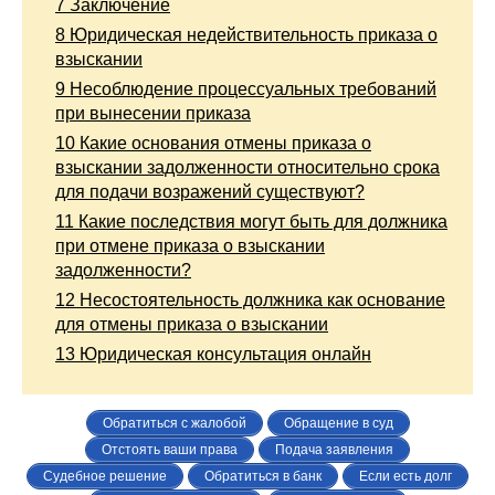
7
Заключение
8
Юридическая недействительность приказа о
взыскании
9
Несоблюдение процессуальных требований
при вынесении приказа
10
Какие основания отмены приказа о
взыскании задолженности относительно срока
для подачи возражений существуют?
11
Какие последствия могут быть для должника
при отмене приказа о взыскании
задолженности?
12
Несостоятельность должника как основание
для отмены приказа о взыскании
13
Юридическая консультация онлайн
Обратиться с жалобой
Обращение в суд
Отстоять ваши права
Подача заявления
Судебное решение
Обратиться в банк
Если есть долг