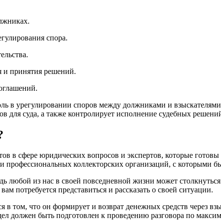
лжниках.
егулирования спора.
ельства.
я и принятия решений.
соглашений.
оль в урегулировании споров между должниками и взыскателями 
в для судa, а также контролирует исполнение судебных решений
?
тов в сфере юридических вопросов и экспертов, которые готовы
и профессиональных коллекторских организаций, с которыми б
дь любой из нас в своей повседневной жизни может столкнуться
вам потребуется представиться и рассказать о своей ситуации.
 в том, что он формирует и возврат денежных средств через вз
дел должен быть подготовлен к проведению разговора по макси