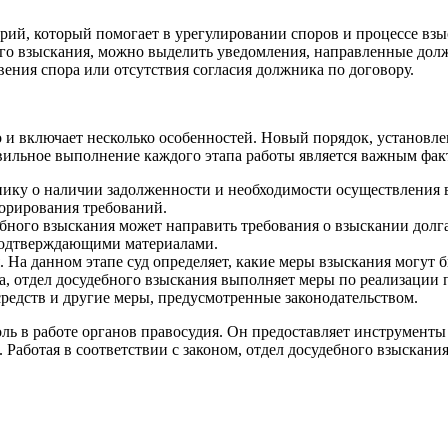
рий, который помогает в урегулировании споров и процессе взыс
го взыскания, можно выделить уведомления, направленные долж
ения спора или отсутствия согласия должника по договору.
о и включает несколько особенностей. Новый порядок, установл
вильное выполнение каждого этапа работы является важным фак
ику о наличии задолженности и необходимости осуществления 
норирования требований.
бного взыскания может направить требования о взыскании долга
подтверждающими материалами.
. На данном этапе суд определяет, какие меры взыскания могут
а, отдел досудебного взыскания выполняет меры по реализации
средств и другие меры, предусмотренные законодательством.
оль в работе органов правосудия. Он предоставляет инструмент
. Работая в соответствии с законом, отдел досудебного взыскан