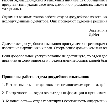
Работа отдела досудебного взыскания начинается с обращения
представиться, указав свое имя, фамилию и должность. Также 
материалы).
Одним из важных этапов работы отдела досудебного взыскания
исследуя данные о дебиторе. Они проверяют судебные решени
Знаете ли 
Да
Нет
Далее отдел досудебного взыскания приступает к переговорам 
избежание нарушения их прав. Оформление должником заявлен
Если добровольное урегулирование не достигнуто, то отдел до
правильная формулировка и предоставление доказательной баз
Принципы работы отдела досудебного взыскания:
1. Независимость — отдел является независимым органом, дей
2. Прозрачность — отдел открыт для информации и принимает 
3. Безопасность — отдел гарантирует безопасность информаци