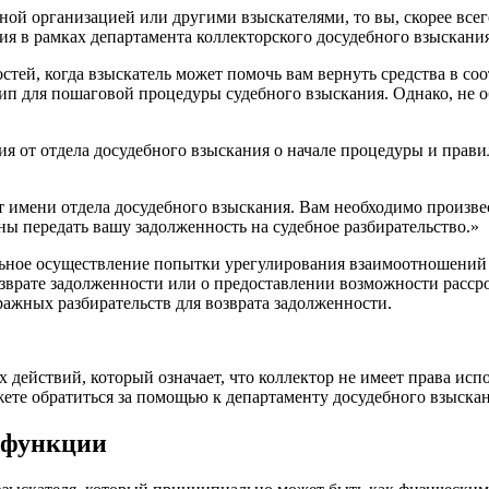
ной организацией или другими взыскателями, то вы, скорее всег
ия в рамках департамента коллекторского досудебного взыскания
тей, когда взыскатель может помочь вам вернуть средства в соо
ип для пошаговой процедуры судебного взыскания. Однако, не о
ия от отдела досудебного взыскания о начале процедуры и прав
имени отдела досудебного взыскания. Вам необходимо произвест
ны передать вашу задолженность на судебное разбирательство.»
ьное осуществление попытки урегулирования взаимоотношений м
озврате задолженности или о предоставлении возможности рассро
ражных разбирательств для возврата задолженности.
действий, который означает, что коллектор не имеет права исп
те обратиться за помощью к департаменту досудебного взыскани
и функции