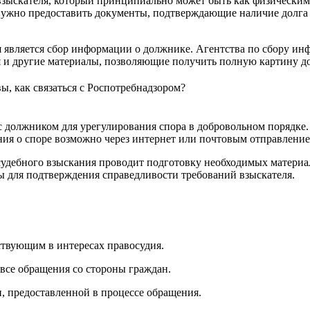
 взыскателя, который принципиально может быть как физическим
нужно предоставить документы, подтверждающие наличие долга и
 является сбор информации о должнике. Агентства по сбору ин
я и другие материалы, позволяющие получить полную картину д
вы, как связаться с Роспотребнадзором?
с должником для урегулирования спора в добровольном порядке.
ия о споре возможно через интернет или почтовым отправление
судебного взыскания проводит подготовку необходимых материал
ы для подтверждения справедливости требований взыскателя.
ствующим в интересах правосудия.
все обращения со стороны граждан.
и, предоставленной в процессе обращения.