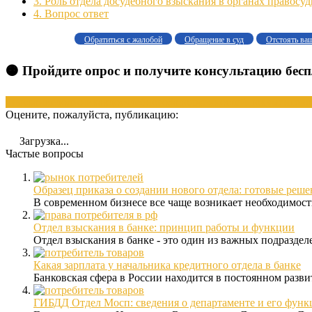
3.
Роль отдела досудебного взыскания в органах правосуд
4.
Вопрос ответ
Обратиться с жалобой
Обращение в суд
Отстоять ва
🟠 Пройдите опрос и получите консультацию бес
взыскание
должниках
досудебного
Задолженностей документов
о
Оцените, пожалуйста, публикацию:
Загрузка...
Частые вопросы
Образец приказа о создании нового отдела: готовые реш
В современном бизнесе все чаще возникает необходимость
Отдел взыскания в банке: принцип работы и функции
Отдел взыскания в банке - это один из важных подразделе
Какая зарплата у начальника кредитного отдела в банке
Банковская сфера в России находится в постоянном развит
ГИБДД Отдел Мосп: сведения о департаменте и его функ