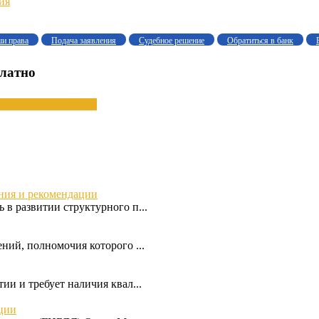
ия
ши права
Подача заявления
Судебное решение
Обратиться в банк
платно
тдела
права
судебное
ения и рекомендации
 в развитии структурного п...
ний, полномочия которого ...
ии и требует наличия квал...
ции