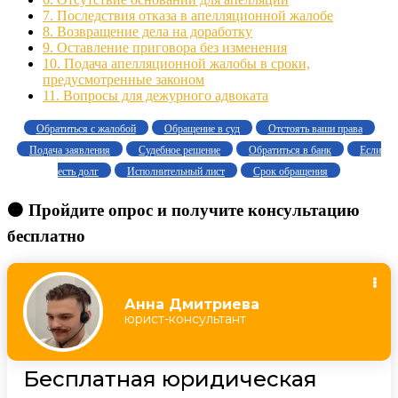
7.
Последствия отказа в апелляционной жалобе
8.
Возвращение дела на доработку
9.
Оставление приговора без изменения
10.
Подача апелляционной жалобы в сроки,
предусмотренные законом
11.
Вопросы для дежурного адвоката
Обратиться с жалобой
Обращение в суд
Отстоять ваши права
Подача заявления
Судебное решение
Обратиться в банк
Если
есть долг
Исполнительный лист
Срок обращения
🟠 Пройдите опрос и получите консультацию
бесплатно