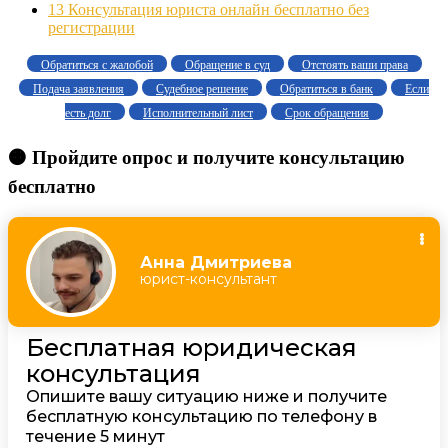
13
Консультация юриста онлайн бесплатно без
регистрации
Обратиться с жалобой
Обращение в суд
Отстоять ваши права
Подача заявления
Судебное решение
Обратиться в банк
Если
есть долг
Исполнительный лист
Срок обращения
🟠 Пройдите опрос и получите консультацию
бесплатно