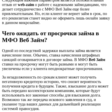
Следующим важным параметром является положительный
отзыв от
web-zaim
о работе с надежными займодавцами, что
делает сотрудничество с МФО Веб Займ еще более
привлекательным. Но, если клиент не вернет займ в срок, по
его реквизитам станет видно не оформить лишь онлайн заявку
в данном микрозайме.
Чего ожидать от просрочки займа в
МФО Веб Займ?
Одной из последствий задержки выплаты займа является
начисление пени. Обычно, ставка начисления штрафных
санкций оговаривается в договоре займа. В МФО
Веб Займ
ставки на просрочку могут быть разными и могут быть
увеличены если у клиента неоднократные просрочивания.
За незадолженность по срокам клиент может получить
негативную кредитную историю, что снизит вероятность
получения кредита в будущем. Также, взыскание долга может
быть передано коллекторским компаниям, которые будут
использовать все законные способы для взыскания долга.
Возможно так же передача искового заявления в суд, и
указание туда ваших данных для дальнейшей реализации
системой правосудия.