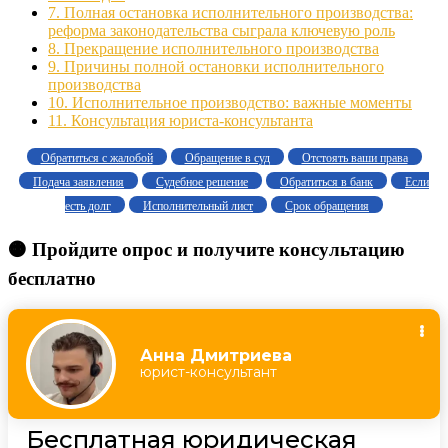
7.
Полная остановка исполнительного производства:
реформа законодательства сыграла ключевую роль
8.
Прекращение исполнительного производства
9.
Причины полной остановки исполнительного
производства
10.
Исполнительное производство: важные моменты
11.
Консультация юриста-консультанта
Обратиться с жалобой
Обращение в суд
Отстоять ваши права
Подача заявления
Судебное решение
Обратиться в банк
Если
есть долг
Исполнительный лист
Срок обращения
🟠 Пройдите опрос и получите консультацию
бесплатно