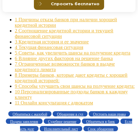
1
Причины отказа банков при наличии хорошей
кредитной истории
2
Соотношение кредитной истории и текущей
финансовой ситуации
3
Кредитная история и ее значение
4
Текущая финансовая ситуация
5
Советы, как увеличить шансы на получение кредита
6
Влияние других факторов на решение банка
7
Ограниченные возможности банков в выдаче
кредитного лимита
8
Примеры банков, которые дают кредиты с хорошей
кредитной историей:
9
Способы улучшить свои шансы на получение кредита:
10
Персонализированные подходы банков к каждому
клиенту
11
Онлайн консультация с адвокатом
Обратиться с жалобой
Обращение в суд
Отстоять ваши права
Подача заявления
Судебное решение
Обратиться в банк
Если
есть долг
Исполнительный лист
Срок обращения