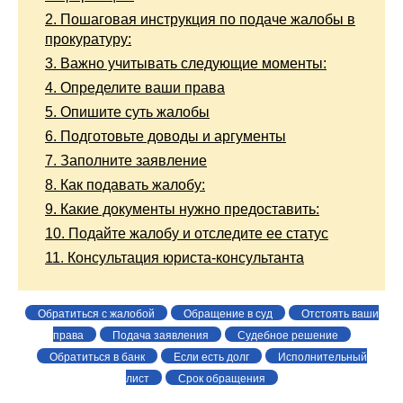
2.
Пошаговая инструкция по подаче жалобы в
прокуратуру:
3.
Важно учитывать следующие моменты:
4.
Определите ваши права
5.
Опишите суть жалобы
6.
Подготовьте доводы и аргументы
7.
Заполните заявление
8.
Как подавать жалобу:
9.
Какие документы нужно предоставить:
10.
Подайте жалобу и отследите ее статус
11.
Консультация юриста-консультанта
Обратиться с жалобой
Обращение в суд
Отстоять ваши
права
Подача заявления
Судебное решение
Обратиться в банк
Если есть долг
Исполнительный
лист
Срок обращения