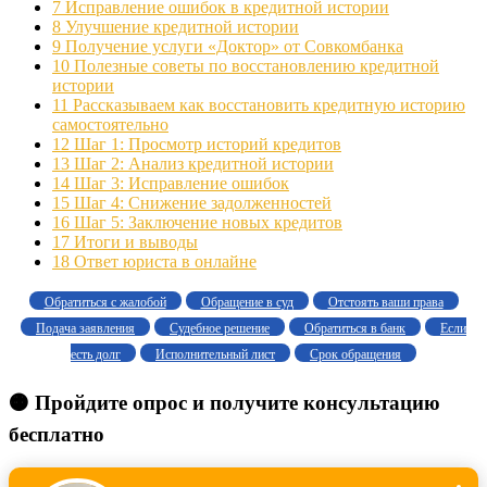
7
Исправление ошибок в кредитной истории
8
Улучшение кредитной истории
9
Получение услуги «Доктор» от Совкомбанка
10
Полезные советы по восстановлению кредитной
истории
11
Рассказываем как восстановить кредитную историю
самостоятельно
12
Шаг 1: Просмотр историй кредитов
13
Шаг 2: Анализ кредитной истории
14
Шаг 3: Исправление ошибок
15
Шаг 4: Снижение задолженностей
16
Шаг 5: Заключение новых кредитов
17
Итоги и выводы
18
Ответ юриста в онлайне
Обратиться с жалобой
Обращение в суд
Отстоять ваши права
Подача заявления
Судебное решение
Обратиться в банк
Если
есть долг
Исполнительный лист
Срок обращения
🟠 Пройдите опрос и получите консультацию
бесплатно