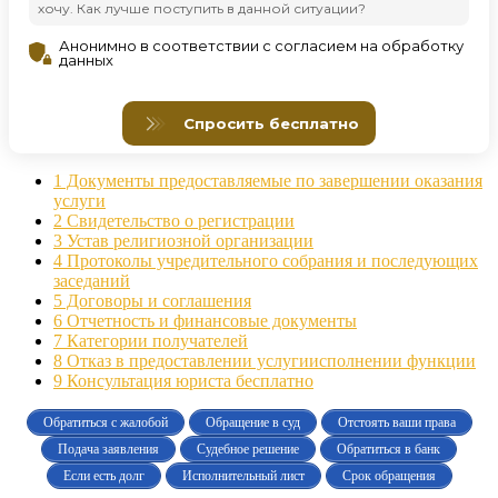
1
Документы предоставляемые по завершении оказания
услуги
2
Свидетельство о регистрации
3
Устав религиозной организации
4
Протоколы учредительного собрания и последующих
заседаний
5
Договоры и соглашения
6
Отчетность и финансовые документы
7
Категории получателей
8
Отказ в предоставлении услугиисполнении функции
9
Консультация юриста бесплатно
Обратиться с жалобой
Обращение в суд
Отстоять ваши права
Подача заявления
Судебное решение
Обратиться в банк
Если есть долг
Исполнительный лист
Срок обращения