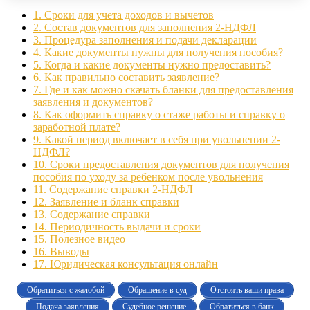
1.
Сроки для учета доходов и вычетов
2.
Состав документов для заполнения 2-НДФЛ
3.
Процедура заполнения и подачи декларации
4.
Какие документы нужны для получения пособия?
5.
Когда и какие документы нужно предоставить?
6.
Как правильно составить заявление?
7.
Где и как можно скачать бланки для предоставления
заявления и документов?
8.
Как оформить справку о стаже работы и справку о
заработной плате?
9.
Какой период включает в себя при увольнении 2-
НДФЛ?
10.
Сроки предоставления документов для получения
пособия по уходу за ребенком после увольнения
11.
Содержание справки 2-НДФЛ
12.
Заявление и бланк справки
13.
Содержание справки
14.
Периодичность выдачи и сроки
15.
Полезное видео
16.
Выводы
17.
Юридическая консультация онлайн
Обратиться с жалобой
Обращение в суд
Отстоять ваши права
Подача заявления
Судебное решение
Обратиться в банк