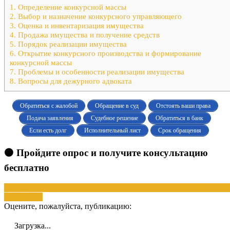
1.
Определение конкурсной массы
2.
Выбор и назначение конкурсного управляющего
3.
Оценка и инвентаризация имущества
4.
Продажа имущества и получение средств
5.
Порядок реализации имущества
6.
Открытие конкурсного производства и формирование
конкурсной массы
7.
Проблемы и особенности реализации имущества
8.
Вопросы для дежурного адвоката
Обратиться с жалобой
Обращение в суд
Отстоять ваши права
Подача заявления
Судебное решение
Обратиться в банк
Если есть долг
Исполнительный лист
Срок обращения
🟠 Пройдите опрос и получите консультацию
бесплатно
имуществом
конкурсная
кредиторов
масса
процессом
требований
имущества
Оцените, пожалуйста, публикацию:
Загрузка...