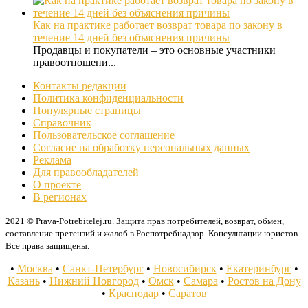
Как на практике работает возврат товара по закону в
течение 14 дней без объяснения причины
Продавцы и покупатели – это основные участники
правоотношени...
Контакты редакции
Политика конфиденциальности
Популярные страницы
Справочник
Пользовательское соглашение
Согласие на обработку персональных данных
Реклама
Для правообладателей
О проекте
В регионах
2021 © Prava-Potrebitelej.ru. Защита прав потребителей, возврат, обмен,
составление претензий и жалоб в Роспотребнадзор. Консультации юристов.
Все права защищены.
•
Москва
•
Санкт-Петербург
•
Новосибирск
•
Екатеринбург
•
Казань
•
Нижний Новгород
•
Омск
•
Самара
•
Ростов на Дону
•
Краснодар
•
Саратов