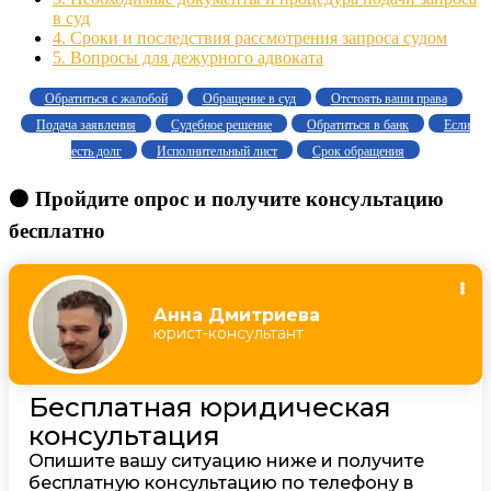
в суд
4.
Сроки и последствия рассмотрения запроса судом
5.
Вопросы для дежурного адвоката
Обратиться с жалобой
Обращение в суд
Отстоять ваши права
Подача заявления
Судебное решение
Обратиться в банк
Если
есть долг
Исполнительный лист
Срок обращения
🟠 Пройдите опрос и получите консультацию
бесплатно