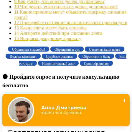
9
Как узнать, что оплата дошла до пристава?
10
Что делать, если оплата не дошла до приставов?
11
Какие причины могут объяснить задержку списания
долга?
12
Проверяйте состояние исполнительных производств
13
Какие счета могут быть списаны
14
Алгоритм действий при списании долга
15
Вопросы дежурному адвокату
Обратиться с жалобой
Обращение в суд
Отстоять ваши права
Подача заявления
Судебное решение
Обратиться в банк
Если
есть долг
Исполнительный лист
Срок обращения
🟠 Пройдите опрос и получите консультацию
бесплатно