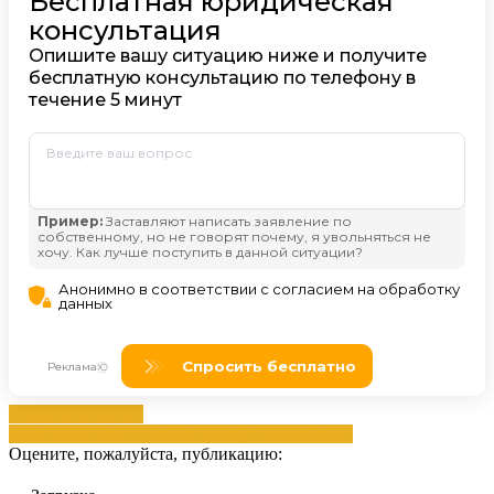
вашей
долга
Долга
списание
приставам
списание
судебными
счета
Оцените, пожалуйста, публикацию: