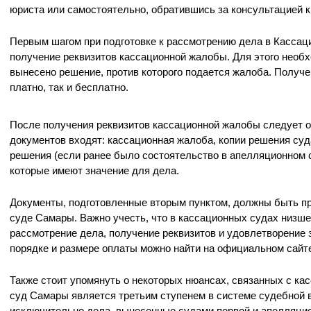
юриста или самостоятельно, обратившись за консультацией к
Первым шагом при подготовке к рассмотрению дела в Касса
получение реквизитов кассационной жалобы. Для этого необх
вынесено решение, против которого подается жалоба. Получе
платно, так и бесплатно.
После получения реквизитов кассационной жалобы следует о
документов входят: кассационная жалоба, копии решения суд
решения (если ранее было состоятельство в апелляционном с
которые имеют значение для дела.
Документы, подготовленные вторым пунктом, должны быть п
суде Самары. Важно учесть, что в кассационных судах низше
рассмотрение дела, получение реквизитов и удовлетворение
порядке и размере оплаты можно найти на официальном сайт
Также стоит упомянуть о некоторых нюансах, связанных с к
суд Самары является третьим ступенем в системе судебной 
исключительно дела, вынесенные судами первой и апелляцио