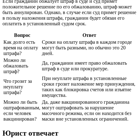
Если гражданин обжалует штраф в суде и суд примет
положительное решение по его обжалованию, штраф может
быть аннулирован. Однако, в случае если суд примет решение
в пользу наложения штрафа, гражданин будет обязан его
оплатить в установленный судом срок.
Вопрос
Ответ
Как долго есть
Сроки на оплату штрафа в каждом городе
время на оплату
могут быть разными, но обычно это 20
штрафа?
дней.
Можно ли
Да, гражданин имеет право обжаловать
обжаловать
штраф в суде или прокуратуре.
штраф?
При неуплате штрафа в установленные
Что грозит за
сроки грозит наложение мер принуждения,
неуплату
таких как блокировка счетов или изъятие
штрафа?
имущества.
Можно ли быть
Да, даже вакцинированного гражданина
оштрафованным,
могут оштрафовать за нарушение
если человек
масочного режима, если он находится без
вакцинирован?
маски вне установленных ограничений.
Юрист отвечает