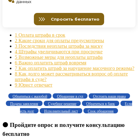
1
Оплата штрафа в срок
2
Какие сроки для оплаты предусмотрены
3
Последствия неоплаты штрафа за маску
4
Штрафы увеличиваются при просрочке
5
Возможные меры для неоплаты штрафа
6
Важно оплатить штраф вовремя
7
Как оплатить штраф за нарушение масочного режима?
8
Как долго может рассматриваться вопрос об оплате
штрафа в суде?
9
Юрист отвечает
Обратиться с жалобой
Обращение в суд
Отстоять ваши права
Подача заявления
Судебное решение
Обратиться в банк
Если
есть долг
Исполнительный лист
Срок обращения
🟠 Пройдите опрос и получите консультацию
бесплатно