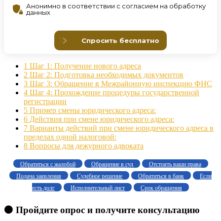
1
Шаг 1: Получение нового адреса
2
Шаг 2: Подготовка необходимых документов
3
Шаг 3: Обращение в Межрайонную инспекцию ФНС
4
Шаг 4: Прохождение процедуры государственной
регистрации
5
Пример смены юридического адреса:
6
Действия при смене юридического адреса:
7
Варианты действий при смене юридического адреса в
пределах одной налоговой:
8
Вопросы для дежурного адвоката
Обратиться с жалобой
Обращение в суд
Отстоять ваши права
Подача заявления
Судебное решение
Обратиться в банк
Если
есть долг
Исполнительный лист
Срок обращения
🟠 Пройдите опрос и получите консультацию