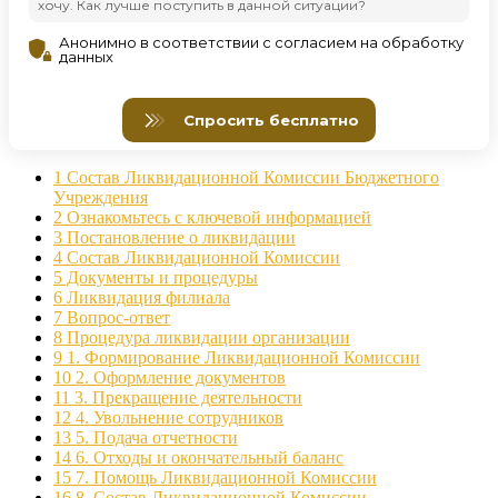
1
Состав Ликвидационной Комиссии Бюджетного
Учреждения
2
Ознакомьтесь с ключевой информацией
3
Постановление о ликвидации
4
Состав Ликвидационной Комиссии
5
Документы и процедуры
6
Ликвидация филиала
7
Вопрос-ответ
8
Процедура ликвидации организации
9
1. Формирование Ликвидационной Комиссии
10
2. Оформление документов
11
3. Прекращение деятельности
12
4. Увольнение сотрудников
13
5. Подача отчетности
14
6. Отходы и окончательный баланс
15
7. Помощь Ликвидационной Комиссии
16
8. Состав Ликвидационной Комиссии